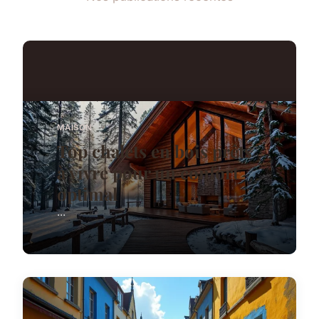
MAISON
Top chalets en bois prêts
à vivre pour un confort
optimal
...