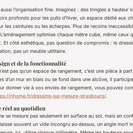
t aussi l’organisation fine. Imaginez : des tringles à hauteur 
oirs profonds pour les pulls d’hiver, un espace dédié aux 
ur les ceintures ou les écharpes. Plus de recoins inaccessib
s. L’aménagement optimise chaque mètre cube, même ceux qu
 Et côté esthétique, pas question de compromis : le dressi
tion, pas un meuble utilitaire.
sign et de la fonctionnalité
’est pas qu’un espace de rangement, c’est une pièce à part 
s d’un mur en biais ou se fond dans une alcôve, il particip
ur donner vie à vos envies de rangement, vous pouvez cons
tps://rjhome.fr/dressing-sur-mesure-strasbourg/
.
e réel au quotidien
ne se mesure pas seulement en surface au sol, mais en conf
laisse souvent un vide incongru au-dessus, un angle mort i
sure, lui, utilise chaque millimètre. Même les hauteurs sou