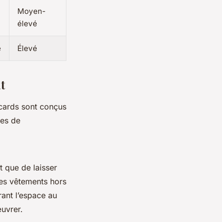
Moyen-
élevé
e
Élevé
t
acards sont conçus
ces de
 que de laisser
 les vêtements hors
rant l’espace au
œuvrer.