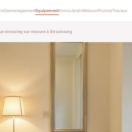
co
Demenagement
Equipement
Immo
Jardin
Maison
Piscine
Travaux
un dressing sur mesure à Strasbourg