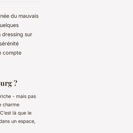
urnée du mauvais
 quelques
n dressing sur
sérénité
se compte
ourg ?
 riche - mais pas
de charme
C’est là que le
 dans un espace,