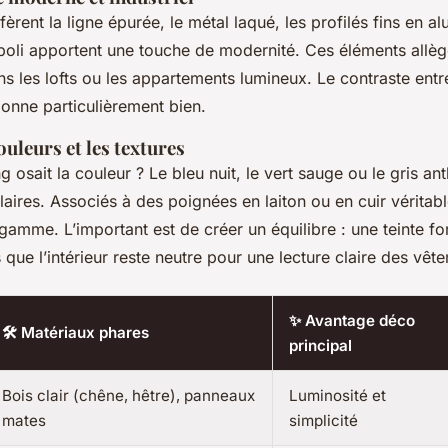
èrent la ligne épurée, le métal laqué, les profilés fins en al
oli apportent une touche de modernité. Ces éléments allèg
ns les lofts ou les appartements lumineux. Le contraste entre
tionne particulièrement bien.
ouleurs et les textures
ng osait la couleur ? Le bleu nuit, le vert sauge ou le gris an
aires. Associés à des poignées en laiton ou en cuir véritabl
gamme. L’important est de créer un équilibre : une teinte for
 que l’intérieur reste neutre pour une lecture claire des vêt
✨ Avantage déco
🛠️ Matériaux phares
principal
Bois clair (chêne, hêtre), panneaux
Luminosité et
mates
simplicité