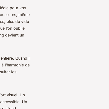
idéale pour vos
chaussures, même
les, plus de vide
e l’on oublie
ng devient un
entière. Quand il
e à l’harmonie de
ulter les
ort visuel. Un
naccessible. Un
s plafond