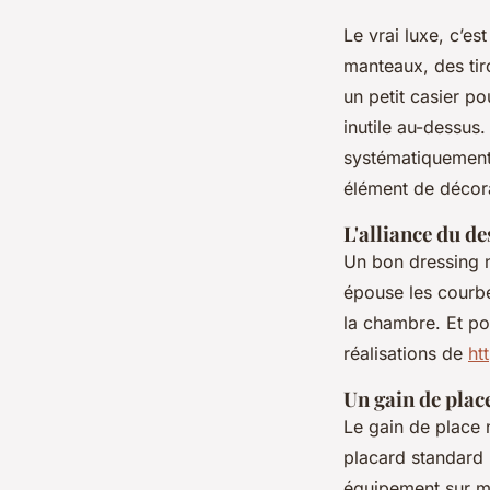
Le vrai luxe, c’es
manteaux, des tir
un petit casier po
inutile au-dessu
systématiquement.
élément de décora
L'alliance du de
Un bon dressing n
épouse les courbe
la chambre. Et po
réalisations de
ht
Un gain de plac
Le gain de place 
placard standard 
équipement sur me