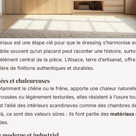
riaux est une étape clé pour que le dressing s’harmonise av
lie souvent qu’un placard peut raconter une histoire, surtout
ment central de la pièce. L’Alsace, terre d’artisanat, offre
ière de finitions authentiques et durables.
ées et chaleureuses
tamment le chêne ou le frêne, apporte une chaleur naturelle q
rossées ou légèrement texturées, elles résistent à l’usure to
st l’allié des intérieurs scandinaves comme des chambres de
à, ce sont des valeurs sûres : ils font partie des
matériaux 
des.
 moderne et industriel