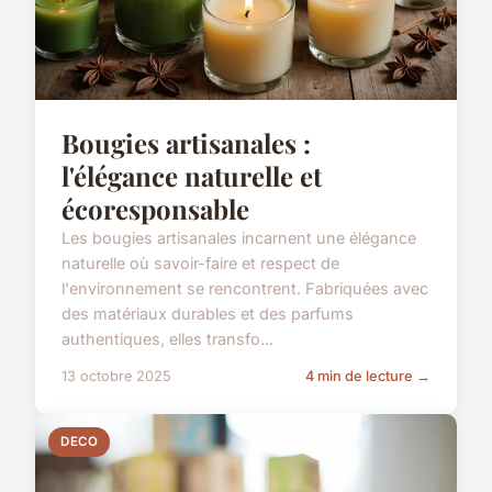
Bougies artisanales :
l'élégance naturelle et
écoresponsable
Les bougies artisanales incarnent une élégance
naturelle où savoir-faire et respect de
l'environnement se rencontrent. Fabriquées avec
des matériaux durables et des parfums
authentiques, elles transfo...
13 octobre 2025
4 min de lecture →
DECO