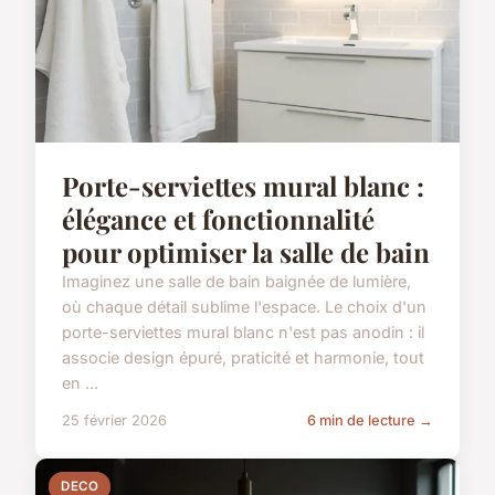
Porte-serviettes mural blanc :
élégance et fonctionnalité
pour optimiser la salle de bain
Imaginez une salle de bain baignée de lumière,
où chaque détail sublime l'espace. Le choix d'un
porte-serviettes mural blanc n'est pas anodin : il
associe design épuré, praticité et harmonie, tout
en ...
25 février 2026
6 min de lecture →
DECO