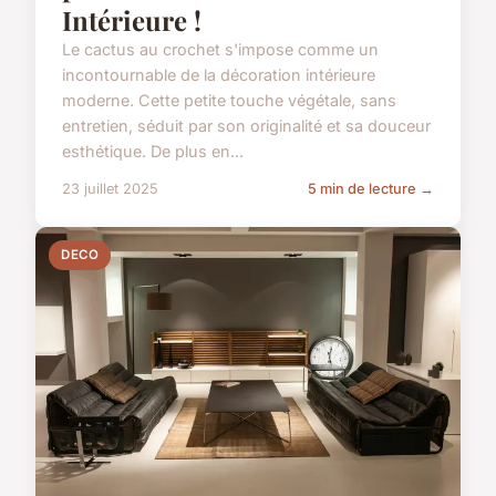
Intérieure !
Le cactus au crochet s'impose comme un
incontournable de la décoration intérieure
moderne. Cette petite touche végétale, sans
entretien, séduit par son originalité et sa douceur
esthétique. De plus en...
23 juillet 2025
5 min de lecture →
DECO