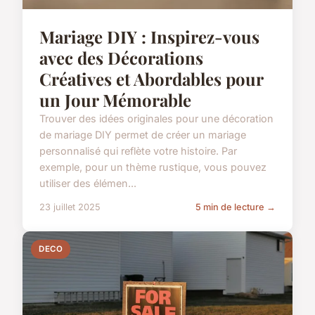
Mariage DIY : Inspirez-vous
avec des Décorations
Créatives et Abordables pour
un Jour Mémorable
Trouver des idées originales pour une décoration
de mariage DIY permet de créer un mariage
personnalisé qui reflète votre histoire. Par
exemple, pour un thème rustique, vous pouvez
utiliser des élémen...
23 juillet 2025
5 min de lecture →
DECO