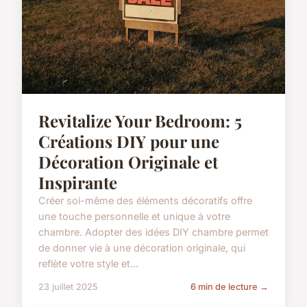
Revitalize Your Bedroom: 5
Créations DIY pour une
Décoration Originale et
Inspirante
Créer soi-même des éléments décoratifs offre
une touche personnelle et unique à votre
chambre. Adopter des idées DIY chambre permet
de donner vie à une décoration originale, qui
reflète votre style et...
23 juillet 2025
6 min de lecture →