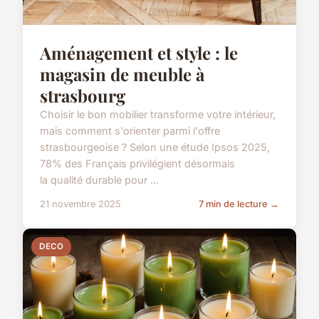
Aménagement et style : le
magasin de meuble à
strasbourg
Choisir le bon mobilier transforme votre intérieur,
mais comment s'orienter parmi l'offre
strasbourgeoise ? Selon une étude Ipsos 2025,
78% des Français privilégient désormais
la qualité durable pour ...
21 novembre 2025
7 min de lecture →
DECO