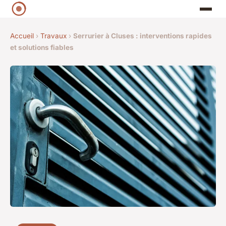
Accueil
›
Travaux
›
Serrurier à Cluses : interventions rapides
et solutions fiables