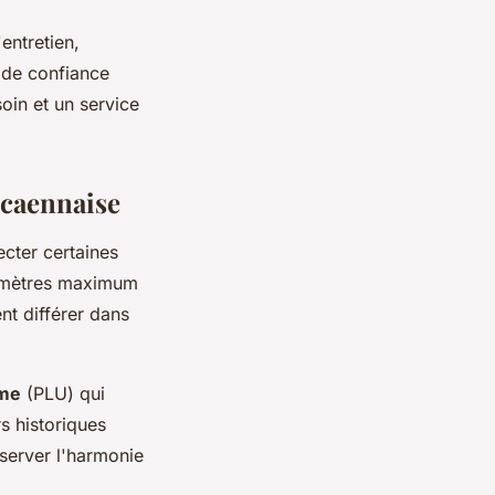
entretien,
n de confiance
oin et un service
 caennaise
ecter certaines
 2 mètres maximum
nt différer dans
sme
(PLU) qui
rs historiques
server l'harmonie