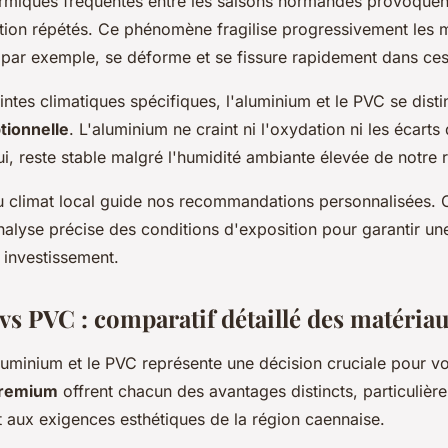
ermiques fréquentes entre les saisons normandes provoquen
ction répétés. Ce phénomène fragilise progressivement les 
 par exemple, se déforme et se fissure rapidement dans ces
ntes climatiques spécifiques, l'aluminium et le PVC se disti
tionnelle
. L'aluminium ne craint ni l'oxydation ni les écart
ui, reste stable malgré l'humidité ambiante élevée de notre 
u climat local guide nos recommandations personnalisées. 
nalyse précise des conditions d'exposition pour garantir une
 investissement.
s PVC : comparatif détaillé des matéri
aluminium et le PVC représente une décision cruciale pour vo
remium
offrent chacun des avantages distincts, particuliè
 aux exigences esthétiques de la région caennaise.