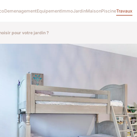
co
Demenagement
Equipement
Immo
Jardin
Maison
Piscine
Travaux
oisir pour votre jardin ?