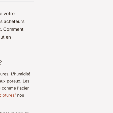
de votre
es acheteurs
nt. Comment
ut en
?
eures. L'humidité
iaux poreux. Les
s comme l'acier
clotures/
nos