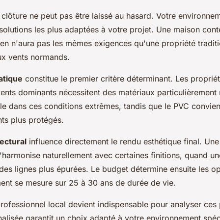
 clôture ne peut pas être laissé au hasard. Votre environne
 solutions les plus adaptées à votre projet. Une maison co
aen n'aura pas les mêmes exigences qu'une propriété traditi
aux vents normands.
atique
constitue le premier critère déterminant. Les propri
nts dominants nécessitent des matériaux particulièrement r
le dans ces conditions extrêmes, tandis que le PVC convien
ts plus protégés.
tectural
influence directement le rendu esthétique final. Un
'harmonise naturellement avec certaines finitions, quand un
es lignes plus épurées. Le budget détermine ensuite les op
ment se mesure sur 25 à 30 ans de durée de vie.
professionnel local devient indispensable pour analyser ces
lisée garantit un choix adapté à votre environnement spéc