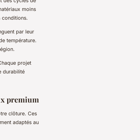
t des cycles de
matériaux moins
 conditions.
nguent par leur
s de température.
région.
Chaque projet
 durabilité
aux premium
tre clôture. Ces
rement adaptés au