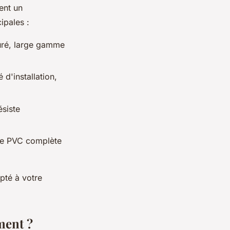
ent un
ipales :
uré, large gamme
 d'installation,
ésiste
 le PVC complète
pté à votre
ment ?