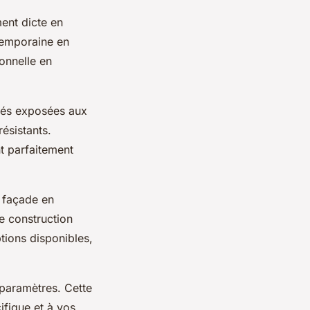
ment dicte en
ntemporaine en
onnelle en
étés exposées aux
ésistants.
t parfaitement
e façade en
e construction
tions disponibles,
 paramètres. Cette
ifique et à vos