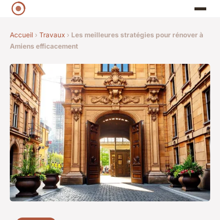
Accueil
›
Travaux
›
Les meilleures stratégies pour rénover à
Amiens efficacement