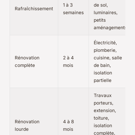
1 à 3
de sol,
Rafraîchissement
semaines
luminaires,
petits
aménagements
Électricité,
plomberie,
Rénovation
2 à 4
cuisine, salle
complète
mois
de bain,
isolation
partielle
Travaux
porteurs,
extension,
toiture,
Rénovation
4 à 8
isolation
lourde
mois
complète,