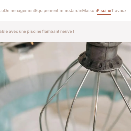
co
Demenagement
Equipement
Immo
Jardin
Maison
Piscine
Travaux
iable avec une piscine flambant neuve !