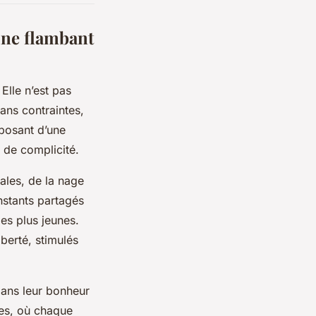
cine flambant
Elle n’est pas
ans contraintes,
posant d’une
 de complicité.
ales, de la nage
nstants partagés
des plus jeunes.
iberté, stimulés
dans leur bonheur
les, où chaque