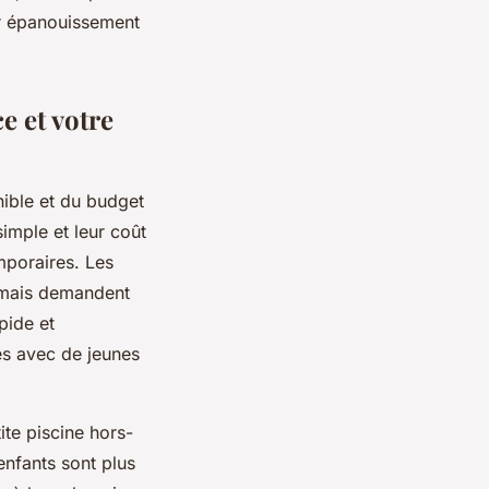
ur épanouissement
e et votre
nible et du budget
simple et leur coût
mporaires. Les
, mais demandent
pide et
es avec de jeunes
ite piscine hors-
enfants sont plus