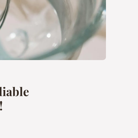
liable
!