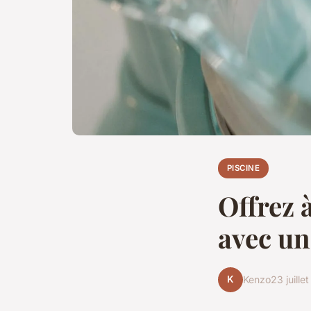
PISCINE
Offrez 
avec un
K
Kenzo
23 juille