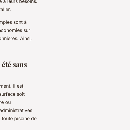
 à leurs besoins.
aller.
imples sont à
 économies sur
onnières. Ainsi,
 été sans
ent. Il est
surface soit
re ou
administratives
 toute piscine de