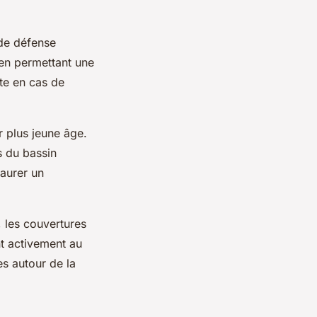
 de défense
t en permettant une
ate en cas de
r plus jeune âge.
s du bassin
taurer un
 les couvertures
nt activement au
es autour de la