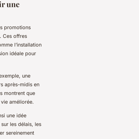
ir une
Les promotions
. Ces offres
omme l’installation
asion idéale pour
 exemple, une
rs après-midis en
es montrent que
 vie améliorée.
nsi une idée
sur les délais, les
mer sereinement