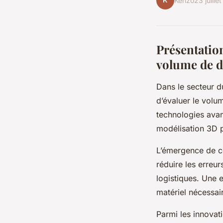
K
Kenzo
23 juille
Présentatio
volume de 
Dans le secteur d
d’évaluer le volu
technologies avanc
modélisation 3D p
L’émergence de c
réduire les erreu
logistiques. Une 
matériel nécessair
Parmi les innovat