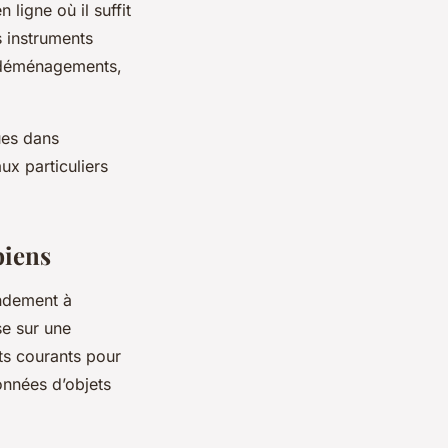
 ligne où il suffit
s instruments
de déménagements,
ues dans
x particuliers
biens
andement à
se sur une
ets courants pour
onnées d’objets