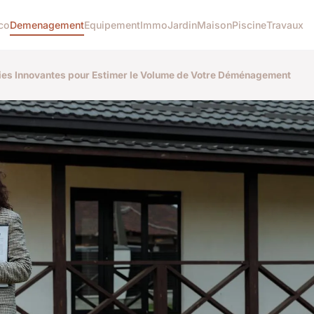
co
Demenagement
Equipement
Immo
Jardin
Maison
Piscine
Travaux
ies Innovantes pour Estimer le Volume de Votre Déménagement