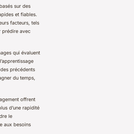
 basés sur des
pides et fiables.
urs facteurs, tels
r prédire avec
mages qui évaluent
d’apprentissage
s des précédents
agner du temps,
énagement offrent
lus d’une rapidité
dre le
ée aux besoins