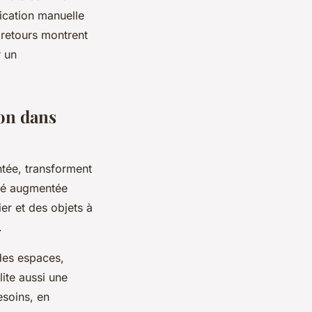
fication manuelle
 retours montrent
r un
ion dans
entée, transforment
ité augmentée
ier et des objets à
.
des espaces,
lite aussi une
besoins, en