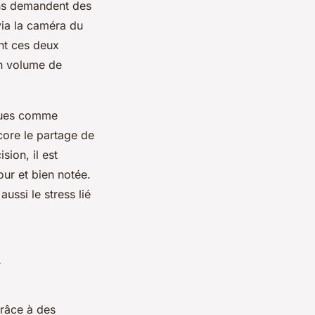
ons demandent des
via la caméra du
nt ces deux
un volume de
iques comme
core le partage de
ion, il est
our et bien notée.
ussi le stress lié
u
grâce à des