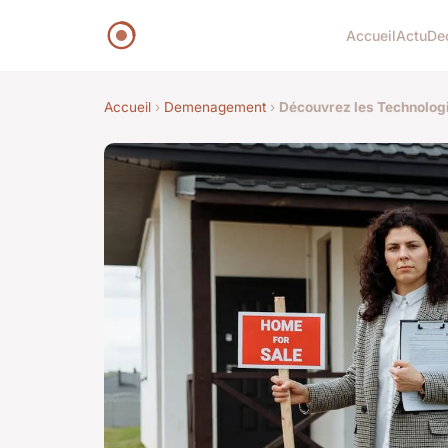
Accueil
Actu
De
Accueil
›
Demenagement
›
Découvrez les Technolog