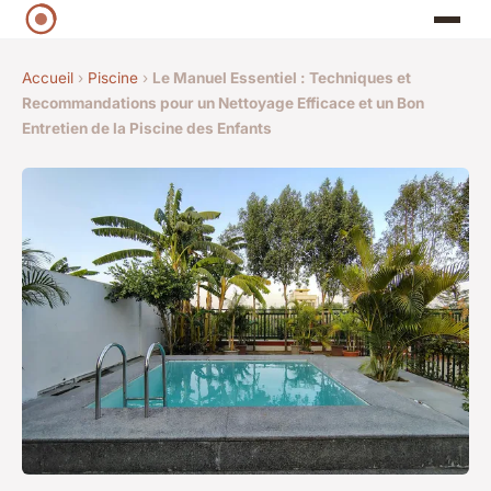
Accueil
›
Piscine
›
Le Manuel Essentiel : Techniques et
Recommandations pour un Nettoyage Efficace et un Bon
Entretien de la Piscine des Enfants